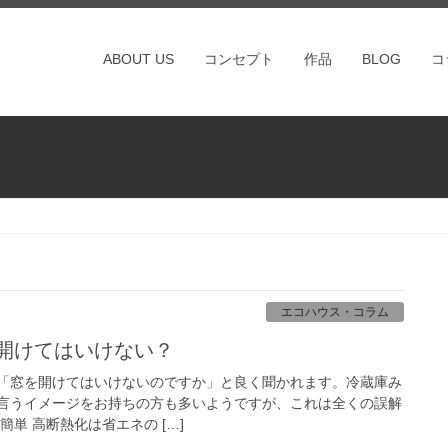
ABOUT US
コンセプト
作品
BLOG
コ
エコハウス・コラム
を開けてはいけない？
「窓を開けてはいけないのですか」と良く聞かれます。冷蔵庫み
言うイメージをお持ちの方も多いようですが、これは全くの誤解
単 高断熱化は省エネの […]