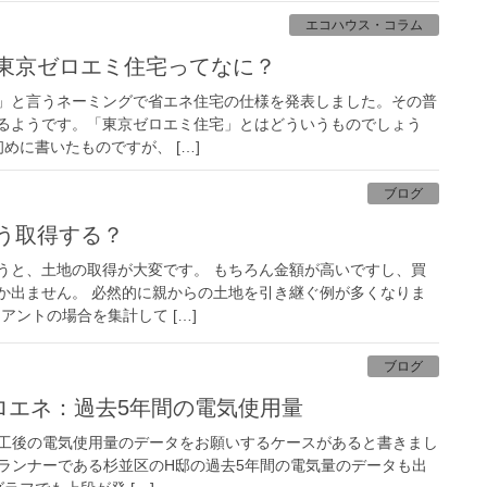
エコハウス・コラム
・東京ゼロエミ住宅ってなに？
」と言うネーミングで省エネ住宅の仕様を発表しました。その普
るようです。「東京ゼロエミ住宅」とはどういうものでしょう
初めに書いたものですが、 […]
ブログ
どう取得する？
うと、土地の取得が大変です。 もちろん金額が高いですし、買
か出ません。 必然的に親からの土地を引き継ぐ例が多くなりま
アントの場合を集計して […]
ブログ
ゼロエネ：過去5年間の電気使用量
竣工後の電気使用量のデータをお願いするケースがあると書きまし
プランナーである杉並区のH邸の過去5年間の電気量のデータも出