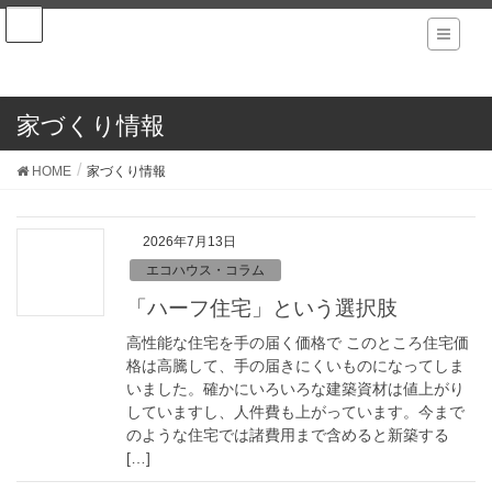
メタ情報
ログイン
家づくり情報
投稿の
RSS
HOME
家づくり情報
コメントの
RSS
WordPress.org
2026年7月13日
エコハウス・コラム
ABOUT US
「ハーフ住宅」という選択肢
高性能な住宅を手の届く価格で このところ住宅価
コンセプト
格は高騰して、手の届きにくいものになってしま
いました。確かにいろいろな建築資材は値上がり
作品
していますし、人件費も上がっています。今まで
のような住宅では諸費用まで含めると新築する
BLOG
[…]
コラム